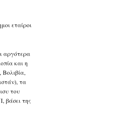
ημοι εταίροι
αι αργότερα
οπία και η
 Βολιβία,
στάν), τα
ισυ του
, βάσει της