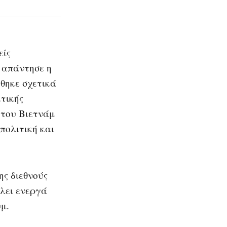
είς
, απάντησε η
θηκε σχετικά
κτικής
 του Βιετνάμ
πολιτική και
ης διεθνούς
λλει ενεργά
μ.