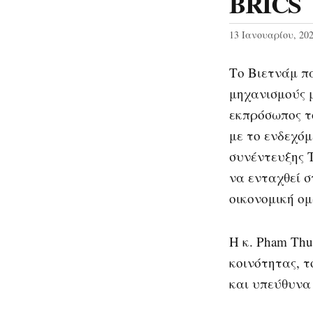
BRICS
13 Ιανουαρίου, 20
Το Βιετνάμ πά
μηχανισμούς μ
εκπρόσωπος τ
με το ενδεχόμ
συνέντευξης 
να ενταχθεί 
οικονομική ο
Η κ. Pham Thu
κοινότητας, τ
και υπεύθυνα