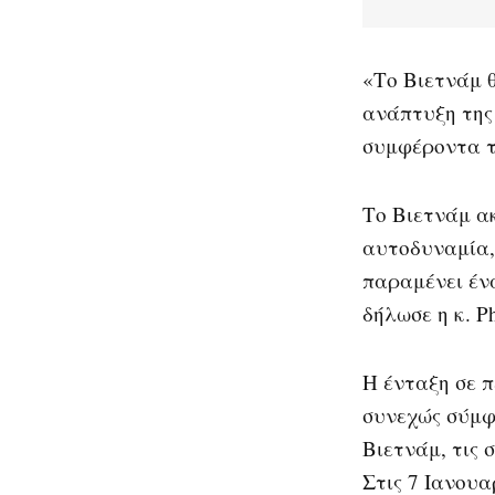
«Το Βιετνάμ θ
ανάπτυξη της 
συμφέροντα τ
Το Βιετνάμ α
αυτοδυναμία,
παραμένει ένα
δήλωσε η κ. P
Η ένταξη σε π
συνεχώς σύμφ
Βιετνάμ, τις 
Στις 7 Ιανουα