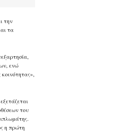
ι την
και τα
νεξαρτησία,
ων, ενώ
ς κοινότητας»,
 εξετάζεται
οθέσεων του
διπλωμάτης.
ως η πρώτη