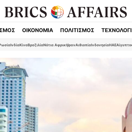
ΣΜΟΣ
ΟΙΚΟΝΟΜΙΑ
ΠΟΛΙΤΙΣΜΟΣ
ΤΕΧΝΟΛΟΓ
Ρωσία
Ινδία
Κίνα
Βραζιλία
Νότια Αφρική
Ιραν
Αιθιοπία
Ινδονησία
ΗΑΕ
Αίγυπτο