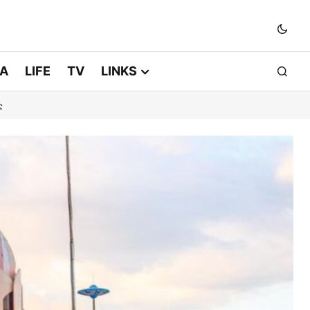
ΙΑ
LIFE
TV
LINKS
ς