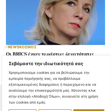
NEWS
ΚΟΣΜΟΣ
Οι BRICS έχουν τεράστιες δυνατότητες
20 Μαρτίου, 2025
Σεβόμαστε την ιδιωτικότητά σας
Χρησιμοποιούμε cookies για να βελτιώσουμε την
εμπειρία περιήγησής σας, να προβάλλουμε
εξατομικευμένες διαφημίσεις ή περιεχόμενο και να
αναλύουμε την επισκεψιμότητά μας. Κάνοντας κλικ
στην επιλογή «Αποδοχή Όλων», συναινείτε στη χρήση
των cookies από εμάς.
© 2025 . All Rights Reserved.
Όροι χρήσης
Πολιτική Προστασίας Προσωπικών Δεδομένων
Επικοινωνία