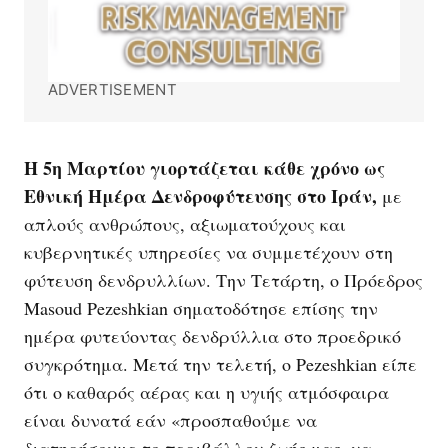
ADVERTISEMENT
Η 5η Μαρτίου γιορτάζεται κάθε χρόνο ως
Εθνική Ημέρα Δενδροφύτευσης στο Ιράν,
με
απλούς ανθρώπους, αξιωματούχους και
κυβερνητικές υπηρεσίες να συμμετέχουν στη
φύτευση δενδρυλλίων. Την Τετάρτη, ο Πρόεδρος
Masoud Pezeshkian σηματοδότησε επίσης την
ημέρα φυτεύοντας δενδρύλλια στο προεδρικό
συγκρότημα. Μετά την τελετή, ο Pezeshkian είπε
ότι ο καθαρός αέρας και η υγιής ατμόσφαιρα
είναι δυνατά εάν «προσπαθούμε να
διατηρήσουμε το περιβάλλον ζωής μας, να