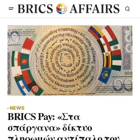
NEWS
BRICS Pay: «Στα
σπάργανα» δίκτυο
πληρωμών αντίπαλο του